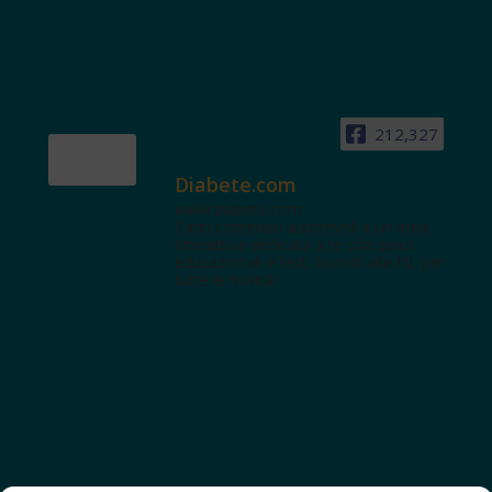
212,327
Diabete.com
www.diabete.com
Tanti contenuti autorevoli e un'area
interattiva dedicata a te con spazi
educazionali e test. Iscriviti alla NL per
tutte le novità!