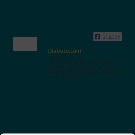
212,335
Diabete.com
www.diabete.com
Tanti contenuti autorevoli e un'area
interattiva dedicata a te con spazi
educazionali e test. Iscriviti alla NL per
tutte le novità!