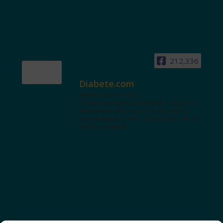
212,336
Diabete.com
www.diabete.com
Tanti contenuti autorevoli e un'area
interattiva dedicata a te con spazi
educazionali e test. Iscriviti alla NL per
tutte le novità!