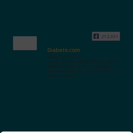
212,331
Diabete.com
www.diabete.com
Tanti contenuti autorevoli e un'area
interattiva dedicata a te con spazi
educazionali e test. Iscriviti alla NL per
tutte le novità!