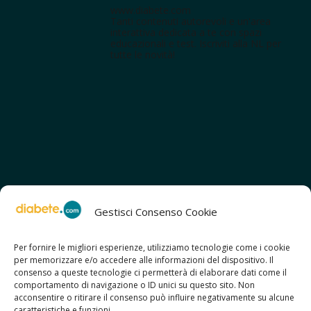
www.diabete.com
Tanti contenuti autorevoli e un'area
interattiva dedicata a te con spazi
educazionali e test. Iscriviti alla NL per
tutte le novità!
Gestisci Consenso Cookie
Per fornire le migliori esperienze, utilizziamo tecnologie come i cookie
per memorizzare e/o accedere alle informazioni del dispositivo. Il
SCOPRI ANCHE:
consenso a queste tecnologie ci permetterà di elaborare dati come il
> ilmiodiabete.com
comportamento di navigazione o ID unici su questo sito. Non
> casadiabete.it
acconsentire o ritirare il consenso può influire negativamente su alcune
> digitaldiabetes.srl
caratteristiche e funzioni.