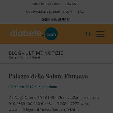
AREA INTERATTIVA
RISORSE
LA COMMUNITY DI DIABETE.COM
FAQ
CHIEDI AGLI ESPERTI
BLOG - ULTIME NOTIZIE
Sei in:
Home
/
Centri
Palazzo della Salute Fiumara
/
/
13 Marzo 2019
da
admin
Via Degli Operai 80 16149 – Genova-Sampierdarena
010 5383400 010 644.81 – 7268 – 7275 web:
www.asl3.liguria.it/news/fiumara_04.htm