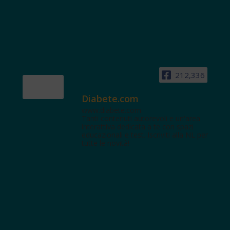
212,336
Diabete.com
www.diabete.com
Tanti contenuti autorevoli e un'area
interattiva dedicata a te con spazi
educazionali e test. Iscriviti alla NL per
tutte le novità!