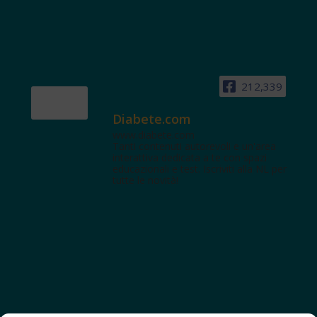
212,339
Diabete.com
www.diabete.com
Tanti contenuti autorevoli e un'area
interattiva dedicata a te con spazi
educazionali e test. Iscriviti alla NL per
tutte le novità!