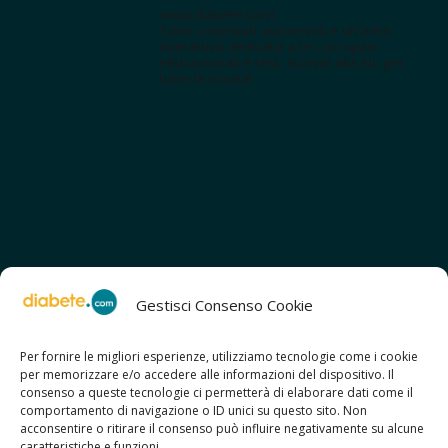
www.diabete.com
Tanti contenuti autorevoli e un'area
interattiva dedicata a te con spazi
educazionali e test. Iscriviti alla NL per
tutte le novità!
Gestisci Consenso Cookie
Per fornire le migliori esperienze, utilizziamo tecnologie come i cookie
per memorizzare e/o accedere alle informazioni del dispositivo. Il
SCOPRI ANCHE:
consenso a queste tecnologie ci permetterà di elaborare dati come il
> ilmiodiabete.com
comportamento di navigazione o ID unici su questo sito. Non
> casadiabete.it
acconsentire o ritirare il consenso può influire negativamente su alcune
> digitaldiabetes.srl
caratteristiche e funzioni.