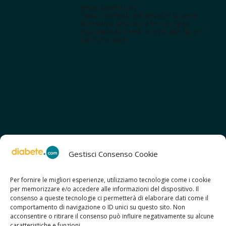
www.diabete.com
Tanti contenuti autorevoli e un'area
interattiva dedicata a te con spazi
educazionali e test. Iscriviti alla NL per
tutte le novità!
Gestisci Consenso Cookie
Per fornire le migliori esperienze, utilizziamo tecnologie come i cookie
per memorizzare e/o accedere alle informazioni del dispositivo. Il
SCOPRI ANCHE:
consenso a queste tecnologie ci permetterà di elaborare dati come il
> ilmiodiabete.com
comportamento di navigazione o ID unici su questo sito. Non
> casadiabete.it
acconsentire o ritirare il consenso può influire negativamente su alcune
> digitaldiabetes.srl
caratteristiche e funzioni.