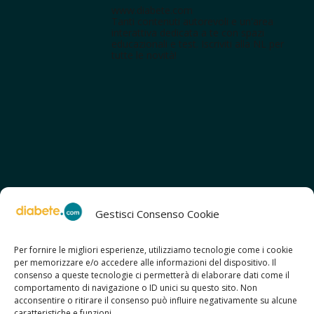
www.diabete.com
Tanti contenuti autorevoli e un'area
interattiva dedicata a te con spazi
educazionali e test. Iscriviti alla NL per
tutte le novità!
Gestisci Consenso Cookie
Per fornire le migliori esperienze, utilizziamo tecnologie come i cookie
per memorizzare e/o accedere alle informazioni del dispositivo. Il
SCOPRI ANCHE:
consenso a queste tecnologie ci permetterà di elaborare dati come il
> ilmiodiabete.com
comportamento di navigazione o ID unici su questo sito. Non
> casadiabete.it
acconsentire o ritirare il consenso può influire negativamente su alcune
> digitaldiabetes.srl
caratteristiche e funzioni.