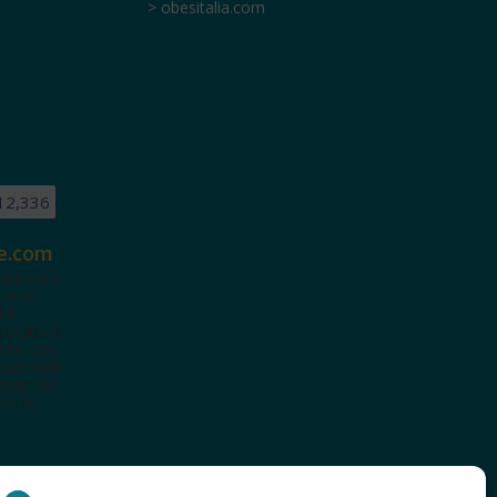
> obesitalia.com
12,336
e.com
ete.com
tenuti
i e
terattiva
a te con
cazionali
iviti alla
te le