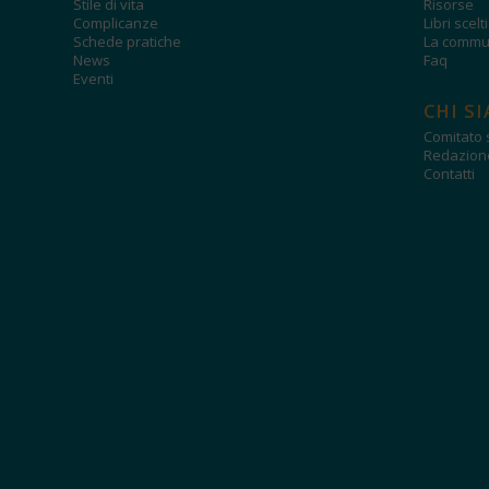
Stile di vita
Risorse
Complicanze
Libri scelt
Schede pratiche
La commun
News
Faq
Eventi
CHI S
Comitato s
Redazion
Contatti