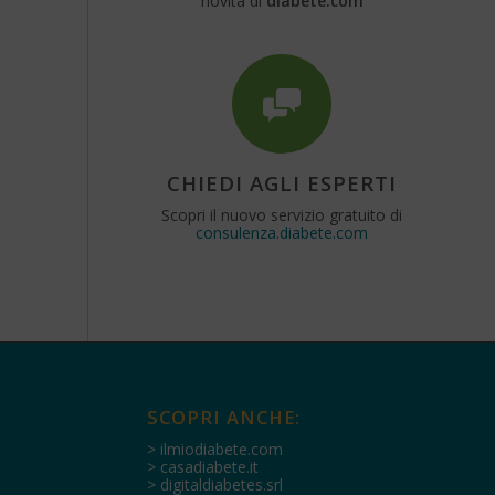
novità di
diabete.com
CHIEDI AGLI ESPERTI
Scopri il nuovo servizio gratuito di
consulenza.diabete.com
SCOPRI ANCHE:
> ilmiodiabete.com
> casadiabete.it
> digitaldiabetes.srl