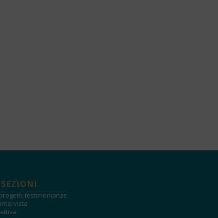
 SEZIONI
progetti, testimonianze
interviste
attiva