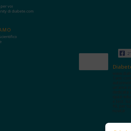
i per voi
ity di diabete.com
IAMO
cientifico
e
2
Diabet
www.diab
Tanti con
autorevol
un'area in
dedicata 
spazi edu
e test. Iscr
NL per tut
novità!