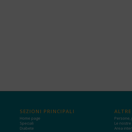
SEZIONI PRINCIPALI
ALTRE
Home page
Persone, 
Speciali
Le nostre 
Diabete
Area inter