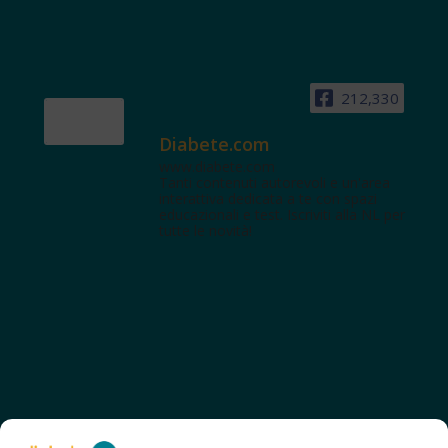
212,330
Diabete.com
www.diabete.com
Tanti contenuti autorevoli e un'area
interattiva dedicata a te con spazi
educazionali e test. Iscriviti alla NL per
tutte le novità!