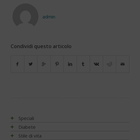
admin
Condividi questo articolo
Speciali
Antiossidanti e radicali liberi
Diabete
Assistenza e diabete
Impatto socio-sanitario
Stile di vita