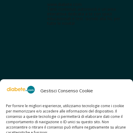
www.diabete.com
Tanti contenuti autorevoli e un'area
interattiva dedicata a te con spazi
educazionali e test. Iscriviti alla NL per
tutte le novità!
Gestisci Consenso Cookie
Per fornire le migliori esperienze, utilizziamo tecnologie come i cookie
per memorizzare e/o accedere alle informazioni del dispositivo. Il
SCOPRI ANCHE:
consenso a queste tecnologie ci permetterà di elaborare dati come il
> ilmiodiabete.com
comportamento di navigazione o ID unici su questo sito. Non
> casadiabete.it
acconsentire o ritirare il consenso può influire negativamente su alcune
> digitaldiabetes.srl
caratteristiche e funzioni.