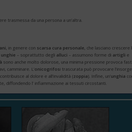
ere trasmessa da una persona a un’altra.
ani
, in genere con
scarsa cura personale
, che lasciano crescere 
e
unghie
– soprattutto degli
alluci
– assumono forme di
artigli
e
à
sono anche molto dolorose, una minima pressione provoca fast
avi, camminare. L’
onicogrifos
i trascurata può provocare l’insorg
 contribuisce al dolore e all’invalidità (
zoppia
). Infine, un’
unghia
co
, diffondendo l’ infiammazione ai tessuti circostanti.