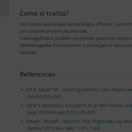
delle unghie
Come si tratta?
Non esiste una terapia farmacologica efficace. L’unico t
per evitarne la ricrescita anomala.
L’
onicogrifosi
è curabile ma richiede parecchio tempo c
dell’
onicopatia
. Il trattamento è prolungato e deve per
anomala.
References
Ko D, Lipner SR –
Onychogryphosis: Case Report and
Oct;4(4):326-330
Vural S, Bostanci S, Koçyigit P, et al.
Risk Factors and
Surg 2018 Mar-Apr;57(2):289-295
David C. Klonoff –
What Do Your Fingernails Say Abo
Technol 2015 Nov; 9(6): 1167–1169