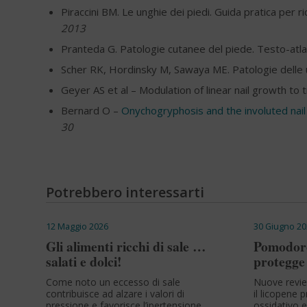
Piraccini BM. Le unghie dei piedi. Guida pratica per r
2013
Pranteda G. Patologie cutanee del piede. Testo-atl
Scher RK, Hordinsky M, Sawaya ME. Patologie delle un
Geyer AS et al – Modulation of linear nail growth to t
Bernard O –
Onychogryphosis and the involuted nail 
30
Potrebbero interessarti
12 Maggio 2026
30 Giugno 20
Gli alimenti ricchi di sale …
Pomodoro
salati e dolci!
protegge 
Come noto un eccesso di sale
Nuove revi
contribuisce ad alzare i valori di
il licopene 
pressione e favorisce l’ipertensione
ossidativo e