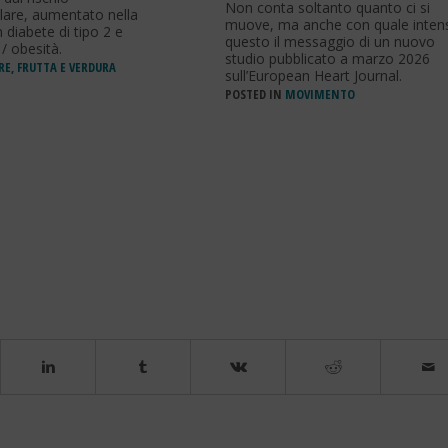
Non conta soltanto quanto ci si
lare, aumentato nella
muove, ma anche con quale intens
diabete di tipo 2 e
questo il messaggio di un nuovo
/ obesità.
studio pubblicato a marzo 2026
RE, FRUTTA E VERDURA
sull’European Heart Journal.
POSTED IN
MOVIMENTO