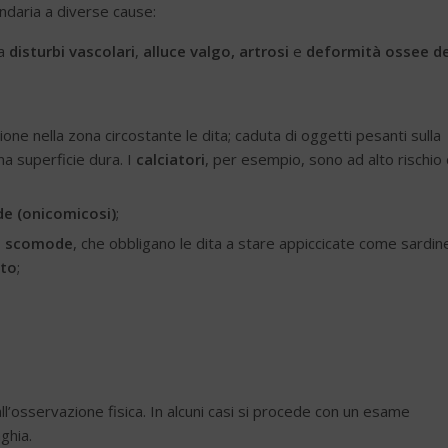
daria a diverse cause:
da
disturbi vascolari
,
alluce valgo, artrosi
e
deformità ossee de
one nella zona circostante le dita; caduta di oggetti pesanti sulla
na superficie dura. I
calciatori
, per esempio, sono ad alto rischio 
ede (onicomicosi)
;
,
scomode
, che obbligano le dita a stare appiccicate come sardin
lto
;
ll’osservazione fisica. In alcuni casi si procede con un esame
ghia.