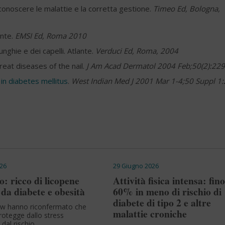
iconoscere le malattie e la corretta gestione.
Timeo Ed, Bologna,
ante.
EMSI Ed, Roma 2010
ghie e dei capelli. Atlante.
Verduci Ed, Roma, 2004
reat diseases of the nail.
J Am Acad Dermatol 2004 Feb;50(2):22
in diabetes mellitus
.
West Indian Med J 2001 Mar 1-4;50 Suppl 1:
26
29 Giugno 2026
: ricco di licopene
Attività fisica intensa: fino
da diabete e obesità
60% in meno di rischio di
diabete di tipo 2 e altre
ew hanno riconfermato che
malattie croniche
protegge dallo stress
 dal rischio