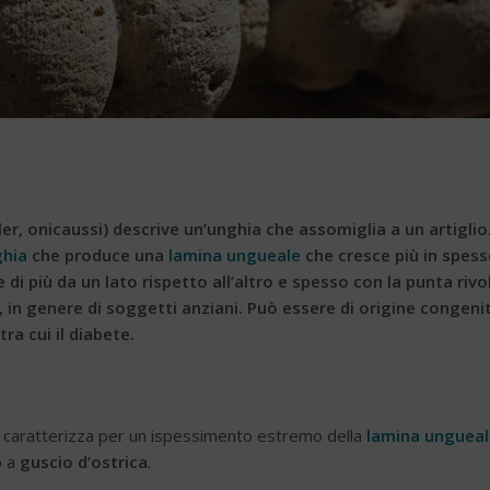
tler, onicaussi) descrive un’unghia che assomiglia a un artiglio
ghia
che produce una
lamina ungueale
che cresce più in spes
di più da un lato rispetto all’altro e spesso con la punta rivo
i, in genere di soggetti anziani. Può essere di origine congeni
ra cui il diabete.
i caratterizza per un ispessimento estremo della
lamina ungueal
o a
guscio d’ostrica
.