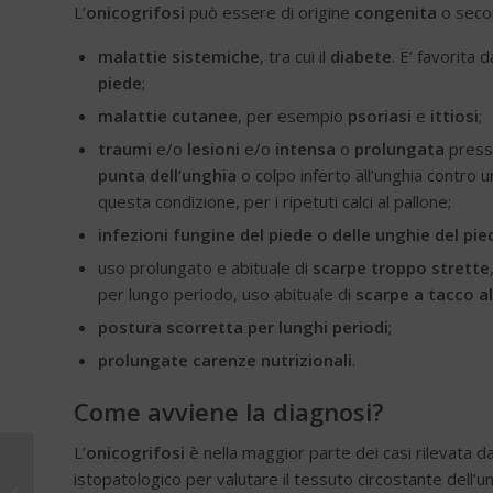
L’
onicogrifosi
può essere di origine
congenita
o secon
malattie sistemiche
, tra cui il
diabete
. E’ favorita 
piede
;
malattie cutanee
, per esempio
psoriasi
e
ittiosi
;
traumi
e/o
lesioni
e/o
intensa
o
prolungata
pressi
punta dell’unghia
o colpo inferto all’unghia contro u
questa condizione, per i ripetuti calci al pallone;
infezioni fungine del piede o delle unghie del pi
uso prolungato e abituale di
scarpe troppo strette
per lungo periodo, uso abituale di
scarpe a tacco a
postura scorretta per lunghi periodi
;
prolungate carenze nutrizionali
.
Come avviene la diagnosi?
L’
onicogrifosi
è nella maggior parte dei casi rilevata da
istopatologico per valutare il tessuto circostante dell’un
Forma e spessore