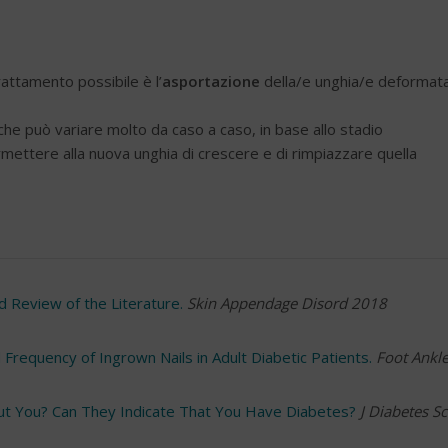
rattamento possibile è l’
asportazione
della/e unghia/e deformat
he può variare molto da caso a caso, in base allo stadio
mettere alla nuova unghia di crescere e di rimpiazzare quella
 Review of the Literature.
Skin Appendage Disord 2018
 Frequency of Ingrown Nails in Adult Diabetic Patients.
Foot Ankl
ut You? Can They Indicate That You Have Diabetes?
J Diabetes Sc