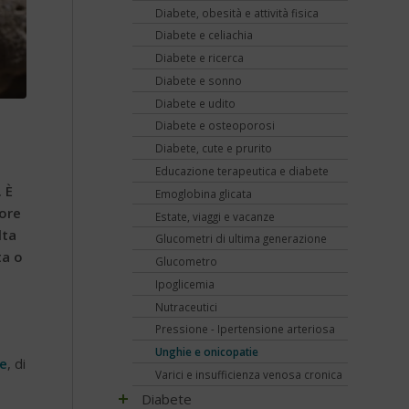
Diabete, obesità e attività fisica
Diabete e celiachia
Diabete e ricerca
Diabete e sonno
Diabete e udito
Diabete e osteoporosi
Diabete, cute e prurito
Educazione terapeutica e diabete
. È
Emoglobina glicata
sore
Estate, viaggi e vacanze
lta
Glucometri di ultima generazione
ta o
Glucometro
Ipoglicemia
Nutraceutici
Pressione - Ipertensione arteriosa
Unghie e onicopatie
e
, di
Varici e insufficienza venosa cronica
Diabete