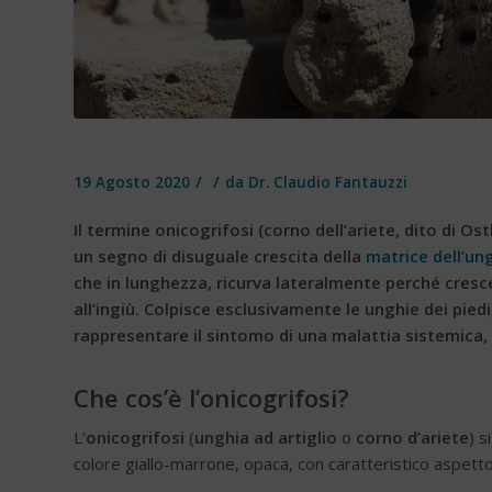
/
/
19 Agosto 2020
da
Dr. Claudio Fantauzzi
Il termine onicogrifosi (corno dell’ariete, dito di Os
un segno di disuguale crescita della
matrice dell’un
che in lunghezza, ricurva lateralmente perché cresce 
all’ingiù. Colpisce esclusivamente le unghie dei pied
rappresentare il sintomo di una malattia sistemica, t
Che cos’è l’onicogrifosi?
L’
onicogrifosi
(
unghia ad artiglio
o
corno d’ariete
) s
colore giallo-marrone, opaca, con caratteristico aspett