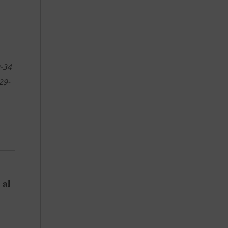
9-34
29-
 al