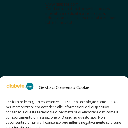
www.diabete.com
Tanti contenuti autorevoli e un'area
interattiva dedicata a te con spazi
educazionali e test. Iscriviti alla NL per
tutte le novità!
Gestisci Consenso Cookie
Per fornire le migliori esperienze, utilizziamo tecnologie come i cookie
per memorizzare e/o accedere alle informazioni del dispositivo. Il
SCOPRI ANCHE:
consenso a queste tecnologie ci permetterà di elaborare dati come il
> ilmiodiabete.com
comportamento di navigazione o ID unici su questo sito. Non
> casadiabete.it
acconsentire o ritirare il consenso può influire negativamente su alcune
> digitaldiabetes.srl
caratteristiche e funzioni.