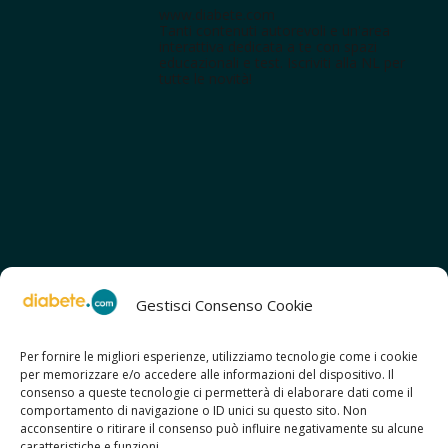
www.diabete.com
Tanti contenuti autorevoli e un'area
interattiva dedicata a te con spazi
educazionali e test. Iscriviti alla NL per
tutte le novità!
Gestisci Consenso Cookie
Per fornire le migliori esperienze, utilizziamo tecnologie come i cookie
per memorizzare e/o accedere alle informazioni del dispositivo. Il
SCOPRI ANCHE:
consenso a queste tecnologie ci permetterà di elaborare dati come il
> ilmiodiabete.com
comportamento di navigazione o ID unici su questo sito. Non
> casadiabete.it
acconsentire o ritirare il consenso può influire negativamente su alcune
> digitaldiabetes.srl
caratteristiche e funzioni.