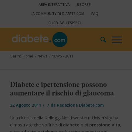
AREA INTERATTIVA
RISORSE
LA COMMUNITY DI DIABETE.COM
FAQ
CHIEDI AGLI ESPERTI
Sei in:
Home
/
News
/
NEWS - 2011
Diabete e ipertensione possono
aumentare il rischio di glaucoma
/
/
22 Agosto 2011
da
Redazione Diabete.com
Una ricerca della Kellogg-Northwestern University ha
dimostrato che soffrire di
diabete
o di
pressione alta
,
oltre ad altre patologie, può anche aumentare in