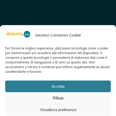
Gestisci Consenso Cookie
Per fornire le migliori esperienze, utilizziamo tecnologie come i cookie
per memorizzare e/o accedere alle informazioni del dispositivo. Il
SCOPRI ANCHE:
consenso a queste tecnologie ci permetterà di elaborare dati come il
> ilmiodiabete.com
comportamento di navigazione o ID unici su questo sito. Non
> casadiabete.it
acconsentire o ritirare il consenso può influire negativamente su alcune
> digitaldiabetes.srl
caratteristiche e funzioni.
> obesitalia.com
Accetta
Rifiuta
© 2026 Copyright - Diabete.com
Visualizza preferenze