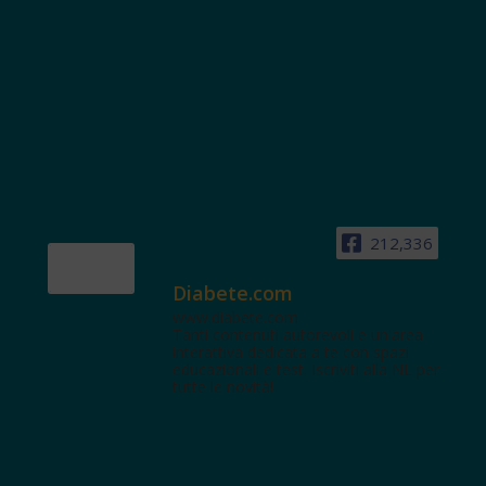
212,336
Diabete.com
www.diabete.com
Tanti contenuti autorevoli e un'area
interattiva dedicata a te con spazi
educazionali e test. Iscriviti alla NL per
tutte le novità!