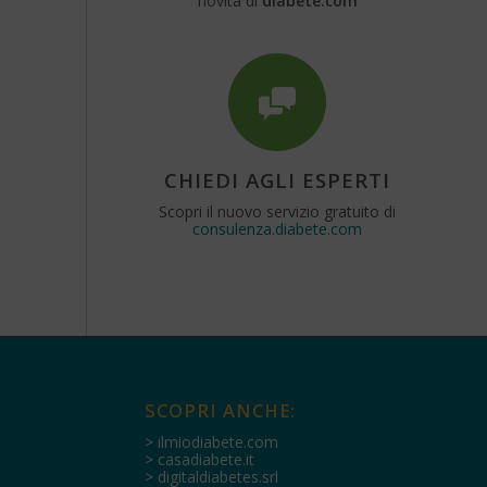
novità di
diabete.com
CHIEDI AGLI ESPERTI
Scopri il nuovo servizio gratuito di
consulenza.diabete.com
SCOPRI ANCHE:
> ilmiodiabete.com
> casadiabete.it
> digitaldiabetes.srl