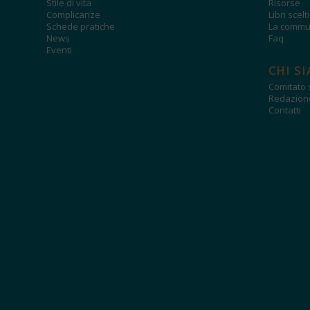
Stile di vita
Risorse
Complicanze
Libri scelt
Schede pratiche
La commun
News
Faq
Eventi
CHI S
Comitato s
Redazion
Contatti