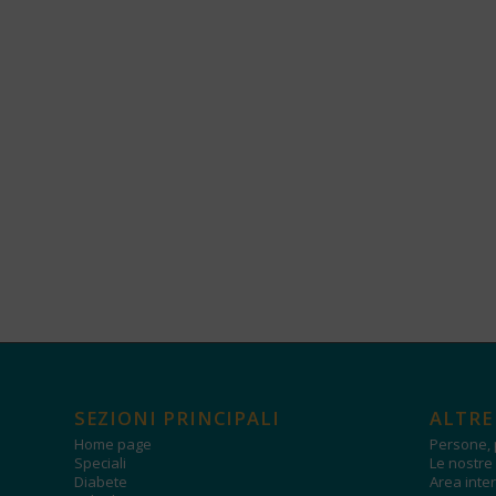
SEZIONI PRINCIPALI
ALTRE
Home page
Persone, 
Speciali
Le nostre 
Diabete
Area inter