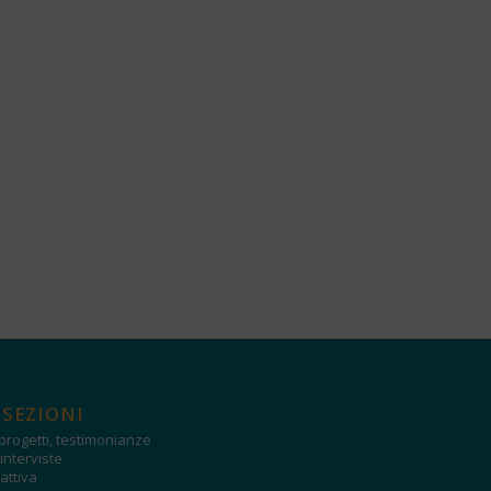
 SEZIONI
progetti, testimonianze
interviste
attiva