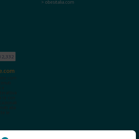
> obesitalia.com
12,332
e.com
ete.com
tenuti
i e
terattiva
a te con
cazionali
iviti alla
te le