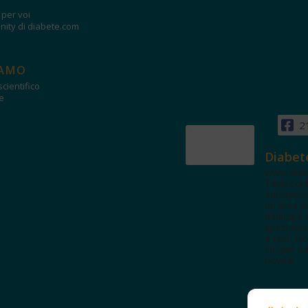
i per voi
ity di diabete.com
IAMO
cientifico
e
2
Diabet
www.diab
Tanti con
autorevol
un'area in
dedicata 
spazi edu
e test. Iscr
NL per tut
novità!