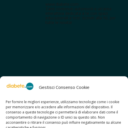
www.diabete.com
Tanti contenuti autorevoli e un'area
interattiva dedicata a te con spazi
educazionali e test. Iscriviti alla NL per
tutte le novità!
Gestisci Consenso Cookie
Per fornire le migliori esperienze, utilizziamo tecnologie come i cookie
per memorizzare e/o accedere alle informazioni del dispositivo. Il
SCOPRI ANCHE:
consenso a queste tecnologie ci permetterà di elaborare dati come il
> ilmiodiabete.com
comportamento di navigazione o ID unici su questo sito. Non
> casadiabete.it
acconsentire o ritirare il consenso può influire negativamente su alcune
> digitaldiabetes.srl
caratteristiche e funzioni.