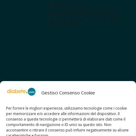
www.diabete.com
Tanti contenuti autorevoli e un'area
interattiva dedicata a te con spazi
educazionali e test. Iscriviti alla NL per
tutte le novità!
Gestisci Consenso Cookie
Per fornire le migliori esperienze, utilizziamo tecnologie come i cookie
per memorizzare e/o accedere alle informazioni del dispositivo. Il
SCOPRI ANCHE:
consenso a queste tecnologie ci permetterà di elaborare dati come il
> ilmiodiabete.com
comportamento di navigazione o ID unici su questo sito. Non
> casadiabete.it
acconsentire o ritirare il consenso può influire negativamente su alcune
> digitaldiabetes.srl
caratteristiche e funzioni.