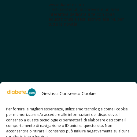
www.diabete.com
Tanti contenuti autorevoli e un'area
interattiva dedicata a te con spazi
educazionali e test. Iscriviti alla NL per
tutte le novità!
Gestisci Consenso Cookie
Per fornire le migliori esperienze, utilizziamo tecnologie come i cookie
per memorizzare e/o accedere alle informazioni del dispositivo. Il
SCOPRI ANCHE:
consenso a queste tecnologie ci permetterà di elaborare dati come il
> ilmiodiabete.com
comportamento di navigazione o ID unici su questo sito. Non
> casadiabete.it
acconsentire o ritirare il consenso può influire negativamente su alcune
> digitaldiabetes.srl
caratteristiche e funzioni.