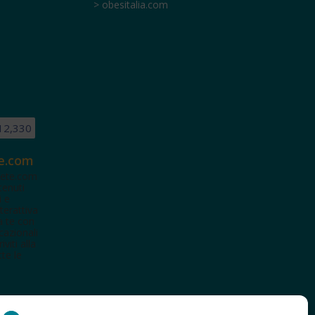
> obesitalia.com
12,330
e.com
ete.com
tenuti
i e
terattiva
a te con
cazionali
iviti alla
te le