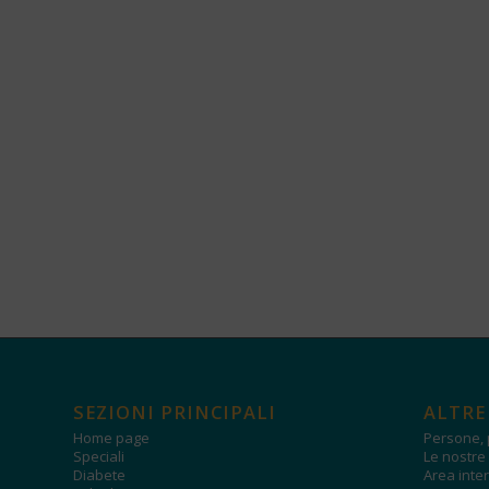
SEZIONI PRINCIPALI
ALTRE
Home page
Persone, 
Speciali
Le nostre 
Diabete
Area inter