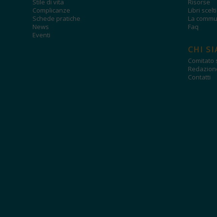
Stile di vita
Risorse
Complicanze
Libri scelt
Schede pratiche
La commun
News
Faq
Eventi
CHI S
Comitato s
Redazion
Contatti