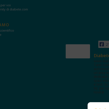
i per voi
ity di diabete.com
IAMO
cientifico
e
2
Diabet
www.diab
Tanti con
autorevol
un'area in
dedicata 
spazi edu
e test. Iscr
NL per tut
novità!