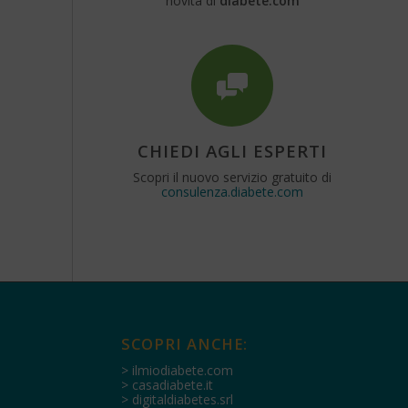
novità di
diabete.com
CHIEDI AGLI ESPERTI
Scopri il nuovo servizio gratuito di
consulenza.diabete.com
SCOPRI ANCHE:
> ilmiodiabete.com
> casadiabete.it
> digitaldiabetes.srl