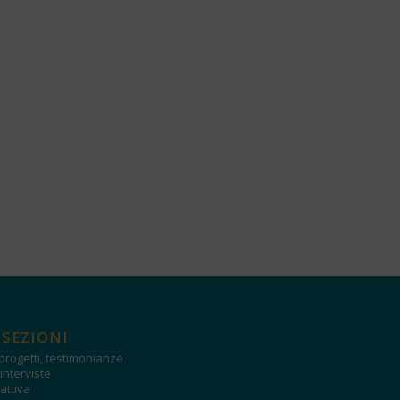
 SEZIONI
progetti, testimonianze
interviste
attiva