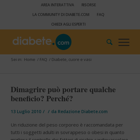
AREA INTERATTIVA
RISORSE
LA COMMUNITY DI DIABETE.COM
FAQ
CHIEDI AGLI ESPERTI
Sei in:
Home
/
FAQ
/
Diabete, cuore e vasi
Dimagrire può portare qualche
beneficio? Perché?
/
/
13 Luglio 2010
da
Redazione Diabete.com
Un riduzione del peso corporeo è raccomandata per
tutti i soggetti adulti in sovrappeso o obesi in quanto
migliora il controllo dei fattori di rischio cardiovascolare