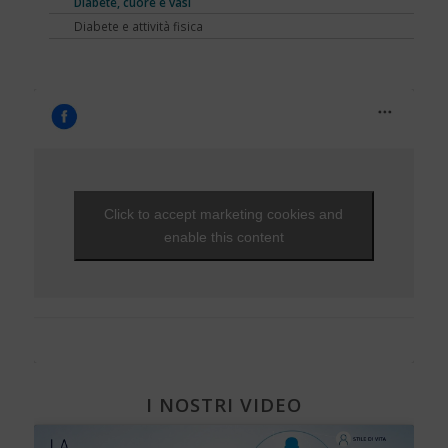
Diabete, cuore e vasi
EVENTI - 2010
Varici e insufficienza venosa cronica
Diabete e attività fisica
Click to accept marketing cookies and
enable this content
I NOSTRI VIDEO