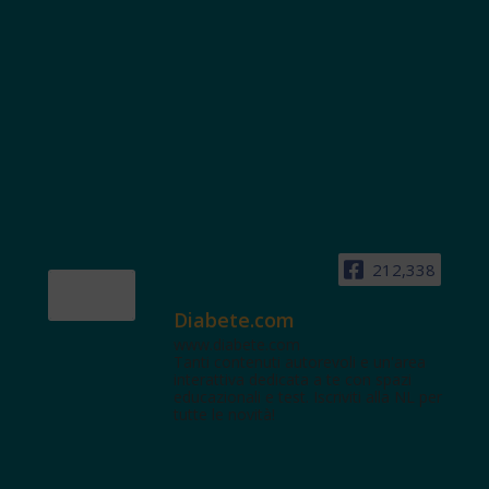
212,338
Diabete.com
www.diabete.com
Tanti contenuti autorevoli e un'area
interattiva dedicata a te con spazi
educazionali e test. Iscriviti alla NL per
tutte le novità!