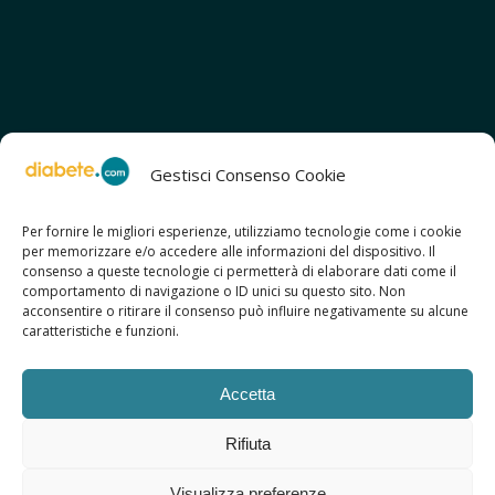
Gestisci Consenso Cookie
Per fornire le migliori esperienze, utilizziamo tecnologie come i cookie
per memorizzare e/o accedere alle informazioni del dispositivo. Il
SCOPRI ANCHE:
consenso a queste tecnologie ci permetterà di elaborare dati come il
> ilmiodiabete.com
comportamento di navigazione o ID unici su questo sito. Non
> casadiabete.it
acconsentire o ritirare il consenso può influire negativamente su alcune
> digitaldiabetes.srl
caratteristiche e funzioni.
> obesitalia.com
Accetta
Rifiuta
© 2026 Copyright - Diabete.com
Visualizza preferenze