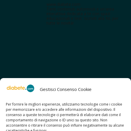
www.diabete.com
Tanti contenuti autorevoli e un'area
interattiva dedicata a te con spazi
educazionali e test. Iscriviti alla NL per
tutte le novità!
Gestisci Consenso Cookie
Per fornire le migliori esperienze, utilizziamo tecnologie come i cookie
per memorizzare e/o accedere alle informazioni del dispositivo. Il
SCOPRI ANCHE:
consenso a queste tecnologie ci permetterà di elaborare dati come il
> ilmiodiabete.com
comportamento di navigazione o ID unici su questo sito. Non
> casadiabete.it
acconsentire o ritirare il consenso può influire negativamente su alcune
> digitaldiabetes.srl
caratteristiche e funzioni.