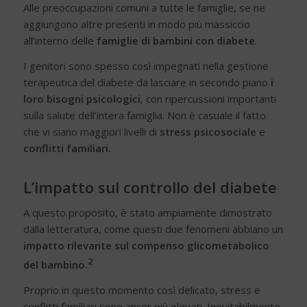
Alle preoccupazioni comuni a tutte le famiglie, se ne
aggiungono altre presenti in modo più massiccio
all’interno delle
famiglie di
bambini con diabete
.
I genitori sono spesso così impegnati nella gestione
terapeutica del diabete da lasciare in secondo piano
i
loro bisogni psicologici
, con ripercussioni importanti
sulla salute dell’intera famiglia. Non è casuale il fatto
che vi siano maggiori livelli di
stress psicosociale
e
conflitti familiari.
L’impatto sul controllo del diabete
A questo proposito, è stato ampiamente dimostrato
dalla letteratura, come questi due fenomeni abbiano un
impatto rilevante sul compenso glicometabolico
2
del bambino.
Proprio in questo momento così delicato, stress e
conflitti familiari sono ancor più elevati. Inevitabilmente,