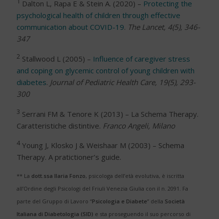
1
Dalton L, Rapa E & Stein A. (2020) –
Protecting the
psychological health of children through effective
communication about COVID-19
.
The Lancet, 4(5), 346-
347
2
Stallwood L (2005) –
Influence of caregiver stress
and coping on glycemic control of young children with
diabetes
.
Journal of Pediatric Health Care, 19(5), 293-
300
3
Serrani FM & Tenore K (2013) – La Schema Therapy.
Caratteristiche distintive.
Franco Angeli, Milano
4
Young J, Klosko J & Weishaar M (2003) – Schema
Therapy. A pratictioner’s guide.
** La
dott.ssa Ilaria Fonzo
, psicologa dell’età evolutiva, è iscritta
all’Ordine degli Psicologi del Friuli Venezia Giulia con il n. 2091. Fa
parte del Gruppo di Lavoro “
Psicologia e Diabete
” della
Società
Italiana di Diabetologia (SID)
e sta proseguendo il suo percorso di