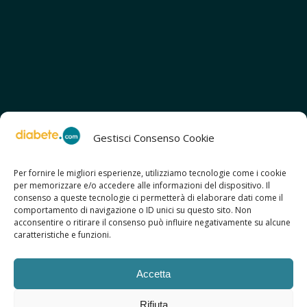
Gestisci Consenso Cookie
Per fornire le migliori esperienze, utilizziamo tecnologie come i cookie
per memorizzare e/o accedere alle informazioni del dispositivo. Il
SCOPRI ANCHE:
consenso a queste tecnologie ci permetterà di elaborare dati come il
> ilmiodiabete.com
comportamento di navigazione o ID unici su questo sito. Non
> casadiabete.it
acconsentire o ritirare il consenso può influire negativamente su alcune
> digitaldiabetes.srl
caratteristiche e funzioni.
> obesitalia.com
Accetta
Rifiuta