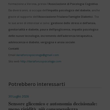
formazione a Verona, presso l’
Associazione di Psicologia Cognitiva
.
Da diversi anni, si occupa dell’
impatto psicologico del diabete
, anche
grazie al supporto dell’
Associazione Friulana Famiglie Diabetici
. Tra
le sue aree di interesse vi sono:
gestione dello stress e dell’ansia,
genitorialità e diabete, paura dell’ipoglicemia, impatto psicologico
delle nuove tecnologie, incremento dell’aderenza terapeutica,
adolescenza e diabete, vergogna e ansia sociale
.
Contatti
Email
ilariafonzopsicologa@gmail.com
Sito web
http://ilariafonzopsicologa.com
Potrebbero interessarti
30 Luglio 2026
Sensore glicemico e autonomia decisionale:
meno rigidità, più consapevolezza