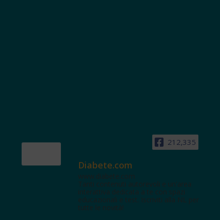
212,335
Diabete.com
www.diabete.com
Tanti contenuti autorevoli e un'area
interattiva dedicata a te con spazi
educazionali e test. Iscriviti alla NL per
tutte le novità!