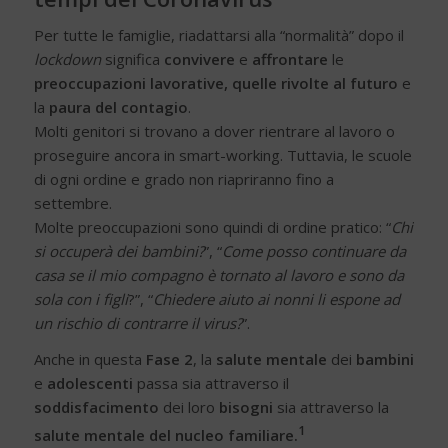
Per tutte le famiglie, riadattarsi alla “normalità” dopo il
lockdown
significa
convivere
e
affrontare
le
preoccupazioni lavorative, quelle rivolte al futuro
e
la
paura del contagio
.
Molti genitori si trovano a dover rientrare al lavoro o
proseguire ancora in smart-working. Tuttavia, le scuole
di ogni ordine e grado non riapriranno fino a
settembre.
Molte preoccupazioni sono quindi di ordine pratico: “
Chi
si occuperà dei bambini?
”, “
Come posso continuare da
casa se il mio compagno è tornato al lavoro e sono da
sola con i figli
?”, “
Chiedere aiuto ai nonni li espone ad
un rischio di contrarre il virus?
”.
Anche in questa
Fase 2
, la
salute mentale
dei
bambini
e
adolescenti
passa sia attraverso il
soddisfacimento
dei loro
bisogni
sia attraverso la
1
salute mentale del nucleo familiare.