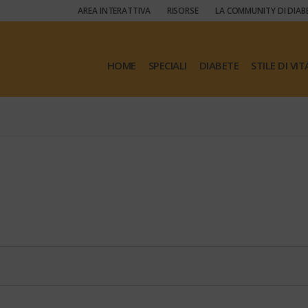
AREA INTERATTIVA
RISORSE
LA COMMUNITY DI DIAB
HOME
SPECIALI
DIABETE
STILE DI VIT