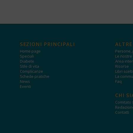
SEZIONI PRINCIPALI
ALTRE
Home page
Persone, 
Speciali
Le nostre 
Diabete
Area inter
Stile di vita
Risorse
Complicanze
Libri scelt
Schede pratiche
La commun
News
Faq
Eventi
CHI S
Comitato s
Redazion
Contatti