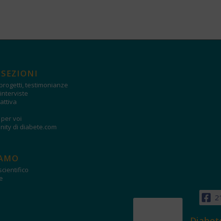
 SEZIONI
progetti, testimonianze
interviste
attiva
i per voi
ity di diabete.com
IAMO
cientifico
e
2
Diabet