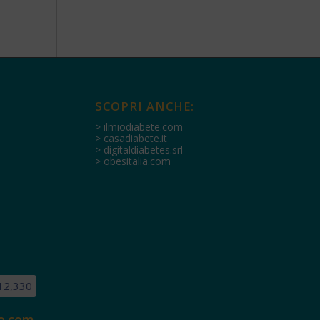
SCOPRI ANCHE:
> ilmiodiabete.com
> casadiabete.it
> digitaldiabetes.srl
> obesitalia.com
12,330
e.com