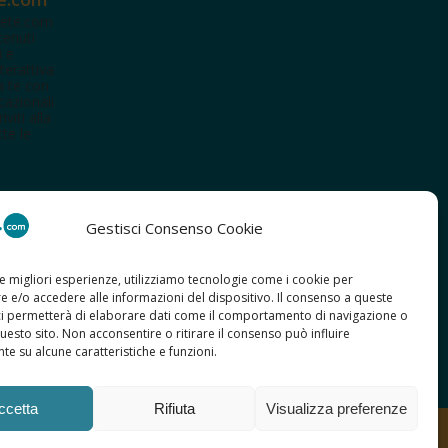
ete.com
tenuti
i e
terattiva
a te con
cazionali
iviti alla
te le
Gestisci Consenso Cookie
le migliori esperienze, utilizziamo tecnologie come i cookie per
 e/o accedere alle informazioni del dispositivo. Il consenso a queste
ci permetterà di elaborare dati come il comportamento di navigazione o
questo sito. Non acconsentire o ritirare il consenso può influire
e su alcune caratteristiche e funzioni.
ccetta
Rifiuta
Visualizza preferenze
e Policy
Copyright
Credits