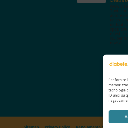
www.diab
Tanti con
autorevol
un'area in
dedicata 
spazi edu
e test. Iscr
NL per tut
novità!
Per fornire 
memorizzare
tecnologie 
ID unici su 
negativament
A
Sitemap
Privacy Policy
Regolamento d’uso
Cooki