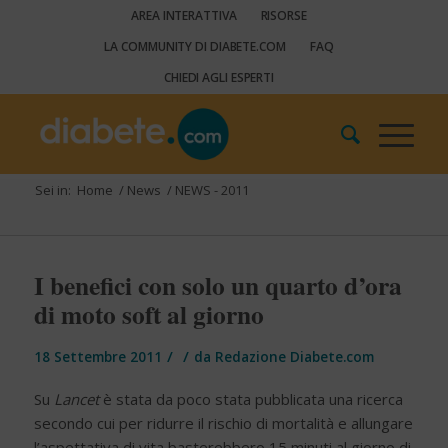
AREA INTERATTIVA
RISORSE
LA COMMUNITY DI DIABETE.COM
FAQ
CHIEDI AGLI ESPERTI
Sei in:
Home
/
News
/
NEWS - 2011
I benefici con solo un quarto d’ora
di moto soft al giorno
/
/
18 Settembre 2011
da
Redazione Diabete.com
Su
Lancet
è stata da poco stata pubblicata una ricerca
secondo cui per ridurre il rischio di mortalità e allungare
l’aspettativa di vita basterebbero 15 minuti al giorno di