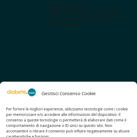
www.diabete.com
Tanti contenuti autorevoli e un'area
interattiva dedicata a te con spazi
educazionali e test. Iscriviti alla NL per
tutte le novità!
Gestisci Consenso Cookie
Per fornire le migliori esperienze, utilizziamo tecnologie come i cookie
per memorizzare e/o accedere alle informazioni del dispositivo. Il
SCOPRI ANCHE:
consenso a queste tecnologie ci permetterà di elaborare dati come il
> ilmiodiabete.com
comportamento di navigazione o ID unici su questo sito. Non
> casadiabete.it
acconsentire o ritirare il consenso può influire negativamente su alcune
> digitaldiabetes.srl
caratteristiche e funzioni.