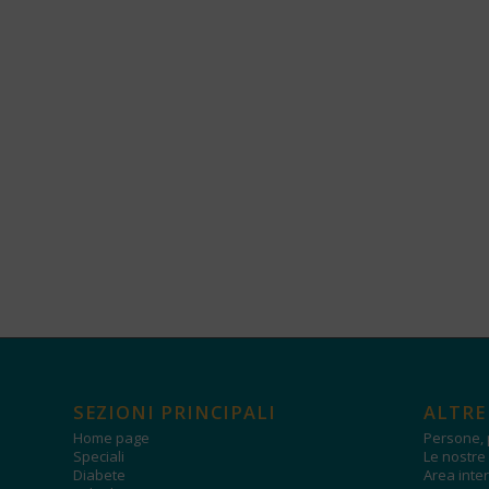
SEZIONI PRINCIPALI
ALTRE
Home page
Persone, 
Speciali
Le nostre 
Diabete
Area inter