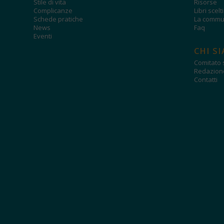
Stile di vita
Risorse
Complicanze
Libri scelt
Schede pratiche
La commun
News
Faq
Eventi
CHI S
Comitato s
Redazion
Contatti