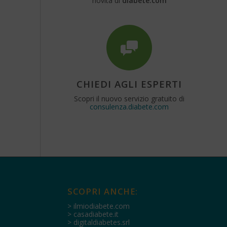
novità di
diabete.com
CHIEDI AGLI ESPERTI
Scopri il nuovo servizio gratuito di
consulenza.diabete.com
SCOPRI ANCHE:
> ilmiodiabete.com
> casadiabete.it
> digitaldiabetes.srl