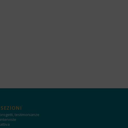
 SEZIONI
progetti, testimonianze
interviste
attiva