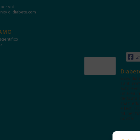
i per voi
ity di diabete.com
IAMO
cientifico
e
2
Diabet
www.diab
Tanti con
autorevol
un'area in
dedicata 
spazi edu
e test. Iscr
NL per tut
novità!