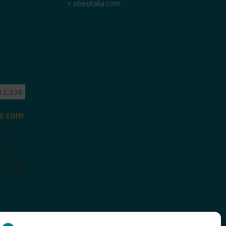
> obesitalia.com
12,336
e.com
ete.com
tenuti
i e
terattiva
a te con
cazionali
iviti alla
te le