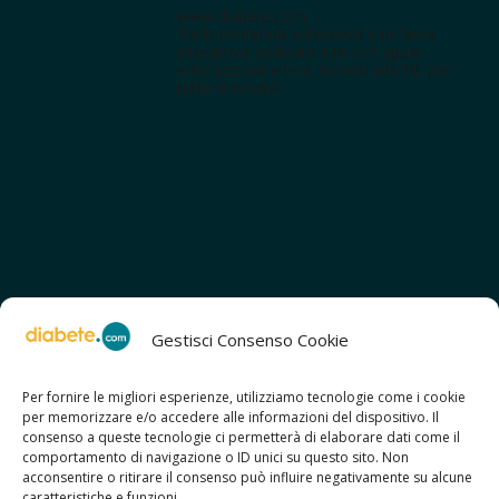
www.diabete.com
Tanti contenuti autorevoli e un'area
interattiva dedicata a te con spazi
educazionali e test. Iscriviti alla NL per
tutte le novità!
Gestisci Consenso Cookie
Per fornire le migliori esperienze, utilizziamo tecnologie come i cookie
per memorizzare e/o accedere alle informazioni del dispositivo. Il
SCOPRI ANCHE:
consenso a queste tecnologie ci permetterà di elaborare dati come il
> ilmiodiabete.com
comportamento di navigazione o ID unici su questo sito. Non
> casadiabete.it
acconsentire o ritirare il consenso può influire negativamente su alcune
> digitaldiabetes.srl
caratteristiche e funzioni.