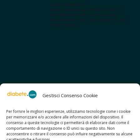
www.diabete.com
Tanti contenuti autorevoli e un'area
interattiva dedicata a te con spazi
educazionali e test. Iscriviti alla NL per
tutte le novità!
Gestisci Consenso Cookie
Per fornire le migliori esperienze, utilizziamo tecnologie come i cookie
per memorizzare e/o accedere alle informazioni del dispositivo. Il
SCOPRI ANCHE:
consenso a queste tecnologie ci permetterà di elaborare dati come il
> ilmiodiabete.com
comportamento di navigazione o ID unici su questo sito. Non
> casadiabete.it
acconsentire o ritirare il consenso può influire negativamente su alcune
> digitaldiabetes.srl
caratteristiche e funzioni.