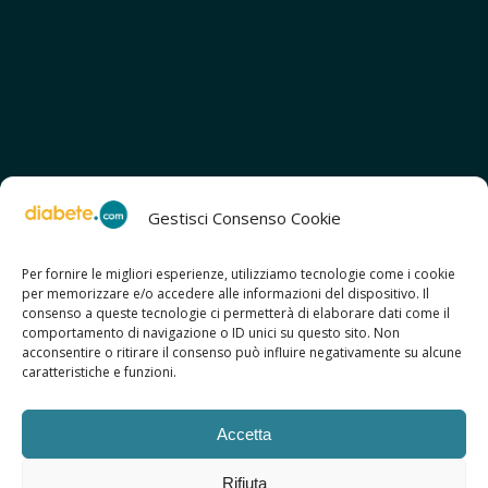
Gestisci Consenso Cookie
Per fornire le migliori esperienze, utilizziamo tecnologie come i cookie
per memorizzare e/o accedere alle informazioni del dispositivo. Il
SCOPRI ANCHE:
consenso a queste tecnologie ci permetterà di elaborare dati come il
> ilmiodiabete.com
comportamento di navigazione o ID unici su questo sito. Non
> casadiabete.it
acconsentire o ritirare il consenso può influire negativamente su alcune
> digitaldiabetes.srl
caratteristiche e funzioni.
> obesitalia.com
Accetta
Rifiuta