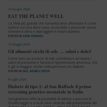
16 Giugno 2026
EAT THE PLANET WELL
La sfida più grande che l’umanità deve affrontare è come
nutrirsi con una dieta sana, accessibile e piacevole senza
rovinare il clima e distruggere il nostro pianeta.
POSTED IN
GUIDE GENERALI
12 Maggio 2026
Gli alimenti ricchi di sale … salati e dolci!
Come noto un eccesso di sale contribuisce ad alzare i
valori di pressione e favorisce l’ipertensione arteriosa, che
è già a maggior rischio nella persona con diabete.
POSTED IN
SALE, AROMI E SPEZIE
8 Luglio 2026
Diabete di tipo 1: al San Raffaele il primo
screening genetico neonatale in Italia
l programma offre la possibilità di aderire a percorsi di
monitoraggio e a studi clinici dedicati alla prevenzione del
diabete tipo 1. La rete GPPAD, attiva dal 2017, ha già