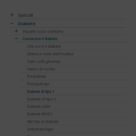
Speciali
Antiossidanti e radicali liberi
Diabete
Assistenza e diabete
Impatto socio-sanitario
Associazioni di pazienti con diabete
Conoscere il diabete
Mondo, Europa
Automonitoraggio glicemia
Italia
Che cos'è il diabete
Centenario dell'insulina
Regioni
Sintesi e ruolo dell'insulina
COVID-19 e diabete
Tutto sulla glicemia
Diabete e obesità
Fattori di rischio
Diabete, obesità e attività fisica
Prediabete
Diabete e celiachia
Principali tipi
Diabete e ricerca
Diabete di tipo 1
Diabete e sonno
Diabete di tipo 2
Diabete e udito
Diabete LADA
Diabete e osteoporosi
Diabete MODY
Diabete, cute e prurito
Altri tipi di diabete
Educazione terapeutica e diabete
Sintomatologia
Emoglobina glicata