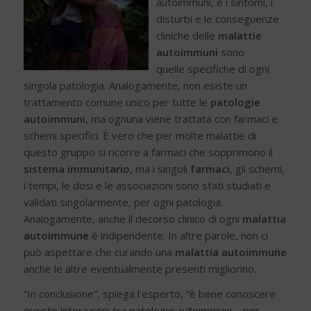
autoimmuni, e i sintomi, i
disturbi e le conseguenze
cliniche delle
malattie
autoimmuni
sono
quelle specifiche di ogni
singola patologia. Analogamente, non esiste un
trattamento comune unico per tutte le
patologie
autoimmuni
, ma ognuna viene trattata con farmaci e
schemi specifici. È vero che per molte malattie di
questo gruppo si ricorre a farmaci che sopprimono il
sistema immunitario
, ma i singoli
farmaci
, gli schemi,
i tempi, le dosi e le associazioni sono stati studiati e
validati singolarmente, per ogni patologia.
Analogamente, anche il decorso clinico di ogni
malattia
autoimmune
è indipendente. In altre parole, non ci
può aspettare che curando una
malattia autoimmune
anche le altre eventualmente presenti migliorino.
“In conclusione”, spiega l’esperto, “è bene conoscere
queste interazioni tra patologie autoimmuni – per