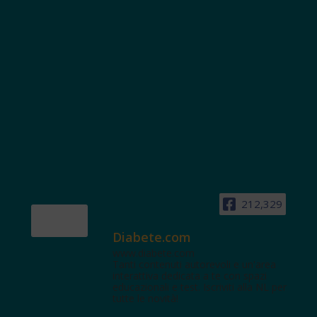
212,329
Diabete.com
www.diabete.com
Tanti contenuti autorevoli e un'area
interattiva dedicata a te con spazi
educazionali e test. Iscriviti alla NL per
tutte le novità!