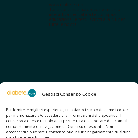
www.diabete.com
Tanti contenuti autorevoli e un'area
interattiva dedicata a te con spazi
educazionali e test. Iscriviti alla NL per
tutte le novità!
Gestisci Consenso Cookie
Per fornire le migliori esperienze, utilizziamo tecnologie come i cookie
per memorizzare e/o accedere alle informazioni del dispositivo. Il
SCOPRI ANCHE:
consenso a queste tecnologie ci permetterà di elaborare dati come il
> ilmiodiabete.com
comportamento di navigazione o ID unici su questo sito. Non
> casadiabete.it
acconsentire o ritirare il consenso può influire negativamente su alcune
> digitaldiabetes.srl
caratteristiche e funzioni.