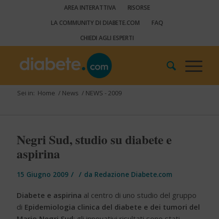
AREA INTERATTIVA
RISORSE
LA COMMUNITY DI DIABETE.COM
FAQ
CHIEDI AGLI ESPERTI
Sei in:
Home
/
News
/
NEWS - 2009
Negri Sud, studio su diabete e
aspirina
/
/
15 Giugno 2009
da
Redazione Diabete.com
Diabete e aspirina
al centro di uno studio del gruppo
di
Epidemiologia clinica del diabete e dei tumori del
Mario Negri Sud
: gli innovativi risultati sono stati