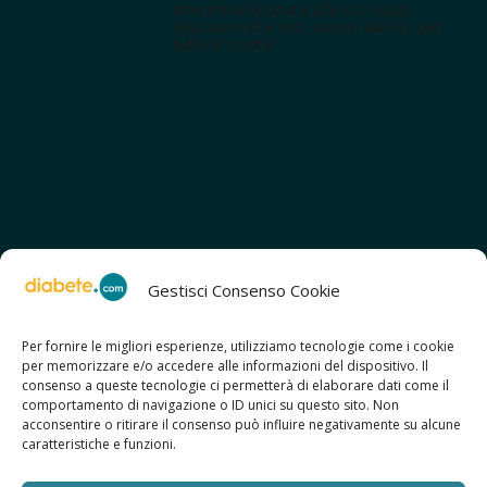
interattiva dedicata a te con spazi
educazionali e test. Iscriviti alla NL per
tutte le novità!
Gestisci Consenso Cookie
Per fornire le migliori esperienze, utilizziamo tecnologie come i cookie
per memorizzare e/o accedere alle informazioni del dispositivo. Il
SCOPRI ANCHE:
consenso a queste tecnologie ci permetterà di elaborare dati come il
> ilmiodiabete.com
comportamento di navigazione o ID unici su questo sito. Non
> casadiabete.it
acconsentire o ritirare il consenso può influire negativamente su alcune
> digitaldiabetes.srl
caratteristiche e funzioni.
> obesitalia.com