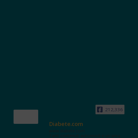
212,336
Diabete.com
www.diabete.com
Tanti contenuti autorevoli e un'area