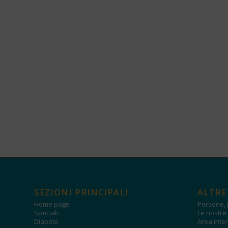
SEZIONI PRINCIPALI
ALTRE
Home page
Persone, 
Speciali
Le nostre 
Diabete
Area inter