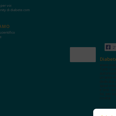
i per voi
ity di diabete.com
IAMO
cientifico
e
2
Diabet
www.diab
Tanti con
autorevol
un'area in
dedicata 
spazi edu
e test. Iscr
NL per tut
novità!