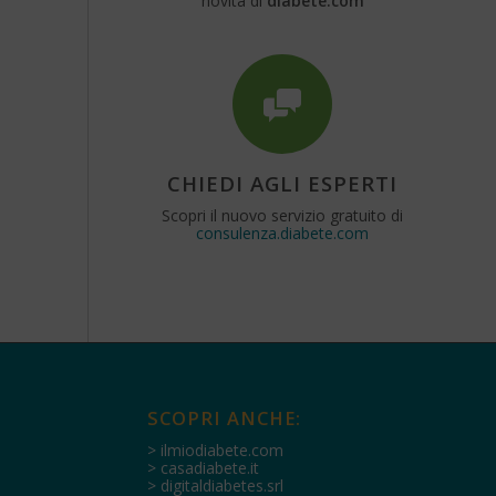
novità di
diabete.com
CHIEDI AGLI ESPERTI
Scopri il nuovo servizio gratuito di
consulenza.diabete.com
SCOPRI ANCHE:
> ilmiodiabete.com
> casadiabete.it
> digitaldiabetes.srl