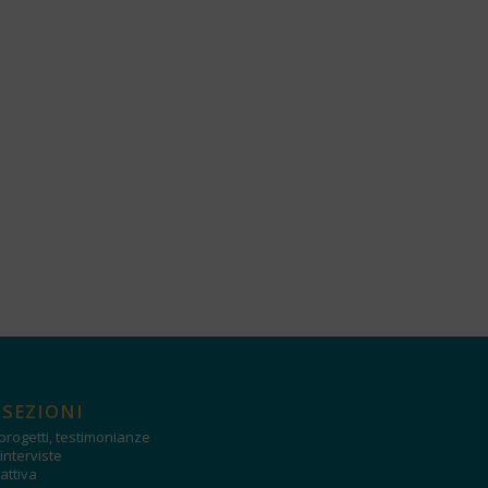
 SEZIONI
progetti, testimonianze
interviste
attiva