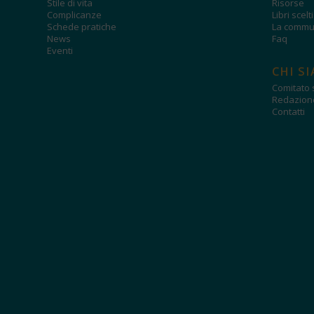
Stile di vita
Risorse
Complicanze
Libri scelt
Schede pratiche
La commun
News
Faq
Eventi
CHI S
Comitato s
Redazion
Contatti