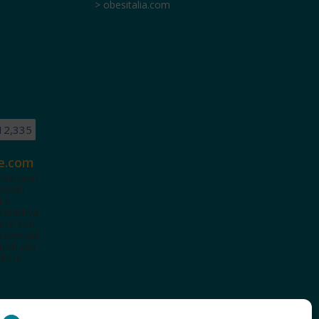
> obesitalia.com
12,335
e.com
ete.com
tenuti
i e
terattiva
a te con
cazionali
iviti alla
te le