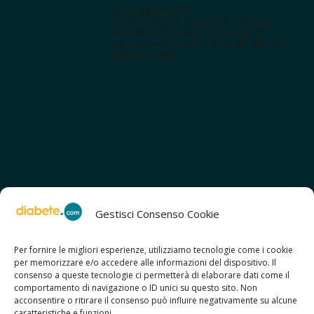
www.diabete.com
Tanti contenuti autorevoli e un'area
interattiva dedicata a te con spazi
educazionali e test. Iscriviti alla NL per
tutte le novità!
Gestisci Consenso Cookie
Per fornire le migliori esperienze, utilizziamo tecnologie come i cookie
per memorizzare e/o accedere alle informazioni del dispositivo. Il
SCOPRI ANCHE:
consenso a queste tecnologie ci permetterà di elaborare dati come il
> ilmiodiabete.com
comportamento di navigazione o ID unici su questo sito. Non
> casadiabete.it
acconsentire o ritirare il consenso può influire negativamente su alcune
> digitaldiabetes.srl
caratteristiche e funzioni.