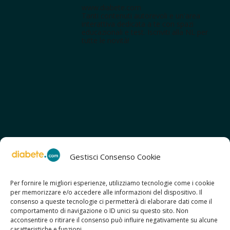
www.diabete.com
Tanti contenuti autorevoli e un'area
interattiva dedicata a te con spazi
educazionali e test. Iscriviti alla NL per
tutte le novità!
Gestisci Consenso Cookie
Per fornire le migliori esperienze, utilizziamo tecnologie come i cookie
per memorizzare e/o accedere alle informazioni del dispositivo. Il
SCOPRI ANCHE:
consenso a queste tecnologie ci permetterà di elaborare dati come il
> ilmiodiabete.com
comportamento di navigazione o ID unici su questo sito. Non
> casadiabete.it
acconsentire o ritirare il consenso può influire negativamente su alcune
> digitaldiabetes.srl
caratteristiche e funzioni.