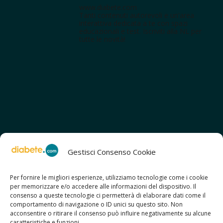
www.diabete.com
Tanti contenuti autorevoli e un'area
interattiva dedicata a te con spazi
educazionali e test. Iscriviti alla NL per
tutte le novità!
Gestisci Consenso Cookie
Per fornire le migliori esperienze, utilizziamo tecnologie come i cookie
per memorizzare e/o accedere alle informazioni del dispositivo. Il
SCOPRI ANCHE:
consenso a queste tecnologie ci permetterà di elaborare dati come il
> ilmiodiabete.com
comportamento di navigazione o ID unici su questo sito. Non
> casadiabete.it
acconsentire o ritirare il consenso può influire negativamente su alcune
> digitaldiabetes.srl
caratteristiche e funzioni.