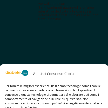
www.diabete.com
Tanti contenuti autorevoli e un'area
interattiva dedicata a te con spazi
educazionali e test. Iscriviti alla NL per
tutte le novità!
Gestisci Consenso Cookie
Per fornire le migliori esperienze, utilizziamo tecnologie come i cookie
per memorizzare e/o accedere alle informazioni del dispositivo. Il
SCOPRI ANCHE:
consenso a queste tecnologie ci permetterà di elaborare dati come il
> ilmiodiabete.com
comportamento di navigazione o ID unici su questo sito. Non
> casadiabete.it
acconsentire o ritirare il consenso può influire negativamente su alcune
> digitaldiabetes.srl
caratteristiche e funzioni.