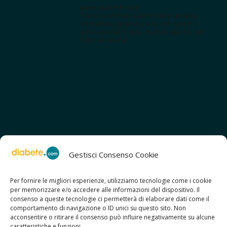
www.diabete.com
Tanti contenuti autorevoli e un'area
interattiva dedicata a te con spazi
educazionali e test. Iscriviti alla NL per
tutte le novità!
Gestisci Consenso Cookie
Per fornire le migliori esperienze, utilizziamo tecnologie come i cookie
per memorizzare e/o accedere alle informazioni del dispositivo. Il
SCOPRI ANCHE:
consenso a queste tecnologie ci permetterà di elaborare dati come il
> ilmiodiabete.com
comportamento di navigazione o ID unici su questo sito. Non
> casadiabete.it
acconsentire o ritirare il consenso può influire negativamente su alcune
> digitaldiabetes.srl
caratteristiche e funzioni.