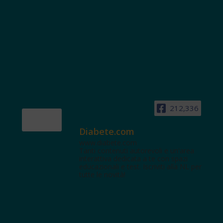
212,336
Diabete.com
www.diabete.com
Tanti contenuti autorevoli e un'area
interattiva dedicata a te con spazi
educazionali e test. Iscriviti alla NL per
tutte le novità!