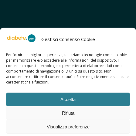
Gestisci Consenso Cookie
Per fornire le migliori esperienze, utilizziamo tecnologie come i cookie
per memorizzare e/o accedere alle informazioni del dispositivo. Il
SCOPRI ANCHE:
consenso a queste tecnologie ci permetterà di elaborare dati come il
> ilmiodiabete.com
comportamento di navigazione o ID unici su questo sito. Non
> casadiabete.it
acconsentire o ritirare il consenso può influire negativamente su alcune
> digitaldiabetes.srl
caratteristiche e funzioni.
> obesitalia.com
Accetta
Rifiuta
© 2026 Copyright - Diabete.com
Visualizza preferenze