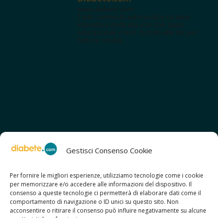
www.diabete.com
Tanti contenuti autorevoli e un'area
interattiva dedicata a te con spazi
educazionali e test. Iscriviti alla NL per
tutte le novità!
Gestisci Consenso Cookie
Per fornire le migliori esperienze, utilizziamo tecnologie come i cookie
per memorizzare e/o accedere alle informazioni del dispositivo. Il
SCOPRI ANCHE:
consenso a queste tecnologie ci permetterà di elaborare dati come il
> ilmiodiabete.com
comportamento di navigazione o ID unici su questo sito. Non
> casadiabete.it
acconsentire o ritirare il consenso può influire negativamente su alcune
> digitaldiabetes.srl