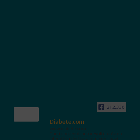
212,336
Diabete.com
www.diabete.com
Tanti contenuti autorevoli e un'area
interattiva dedicata a te con spazi