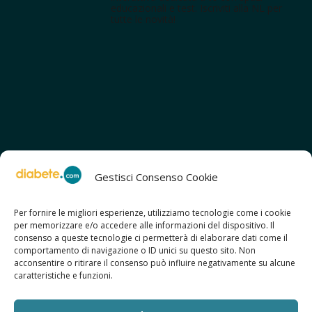
educazionali e test. Iscriviti alla NL per
tutte le novità!
Gestisci Consenso Cookie
Per fornire le migliori esperienze, utilizziamo tecnologie come i cookie
per memorizzare e/o accedere alle informazioni del dispositivo. Il
SCOPRI ANCHE:
consenso a queste tecnologie ci permetterà di elaborare dati come il
> ilmiodiabete.com
comportamento di navigazione o ID unici su questo sito. Non
> casadiabete.it
acconsentire o ritirare il consenso può influire negativamente su alcune
> digitaldiabetes.srl
caratteristiche e funzioni.
> obesitalia.com