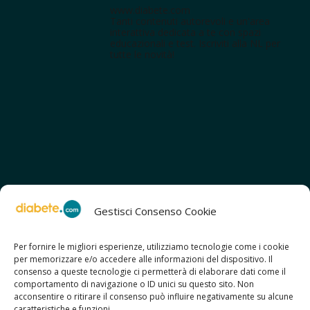
www.diabete.com
Tanti contenuti autorevoli e un'area
interattiva dedicata a te con spazi
educazionali e test. Iscriviti alla NL per
tutte le novità!
Gestisci Consenso Cookie
Per fornire le migliori esperienze, utilizziamo tecnologie come i cookie
per memorizzare e/o accedere alle informazioni del dispositivo. Il
SCOPRI ANCHE:
consenso a queste tecnologie ci permetterà di elaborare dati come il
> ilmiodiabete.com
comportamento di navigazione o ID unici su questo sito. Non
> casadiabete.it
acconsentire o ritirare il consenso può influire negativamente su alcune
> digitaldiabetes.srl
caratteristiche e funzioni.