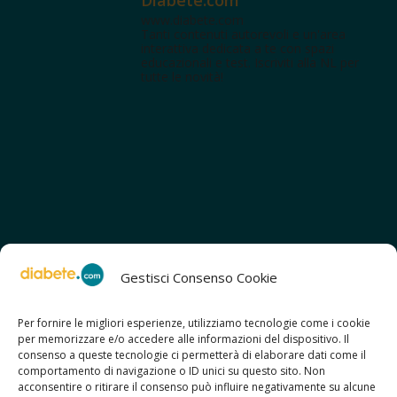
www.diabete.com
Tanti contenuti autorevoli e un'area
interattiva dedicata a te con spazi
educazionali e test. Iscriviti alla NL per
tutte le novità!
Gestisci Consenso Cookie
Per fornire le migliori esperienze, utilizziamo tecnologie come i cookie
per memorizzare e/o accedere alle informazioni del dispositivo. Il
SCOPRI ANCHE:
consenso a queste tecnologie ci permetterà di elaborare dati come il
> ilmiodiabete.com
comportamento di navigazione o ID unici su questo sito. Non
> casadiabete.it
acconsentire o ritirare il consenso può influire negativamente su alcune