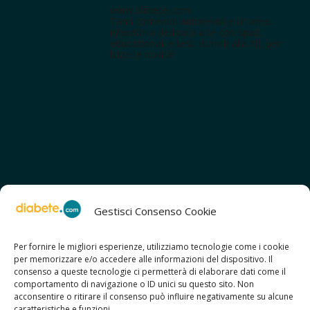
www.diabete.com
Tanti contenuti autorevoli e un'area
interattiva dedicata a te con spazi
educazionali e test. Iscriviti alla NL per
tutte le novità!
Gestisci Consenso Cookie
Per fornire le migliori esperienze, utilizziamo tecnologie come i cookie
per memorizzare e/o accedere alle informazioni del dispositivo. Il
SCOPRI ANCHE:
consenso a queste tecnologie ci permetterà di elaborare dati come il
> ilmiodiabete.com
comportamento di navigazione o ID unici su questo sito. Non
> casadiabete.it
acconsentire o ritirare il consenso può influire negativamente su alcune
> digitaldiabetes.srl
caratteristiche e funzioni.