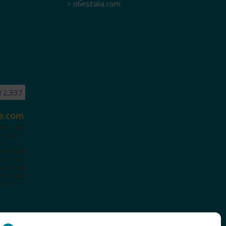
> obesitalia.com
12,337
e.com
ete.com
tenuti
i e
terattiva
a te con
cazionali
iviti alla
te le