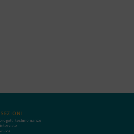
 SEZIONI
progetti, testimonianze
interviste
attiva