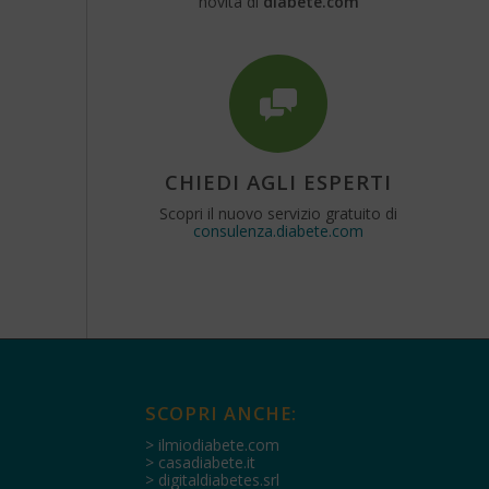
novità di
diabete.com
CHIEDI AGLI ESPERTI
Scopri il nuovo servizio gratuito di
consulenza.diabete.com
SCOPRI ANCHE:
> ilmiodiabete.com
> casadiabete.it
> digitaldiabetes.srl