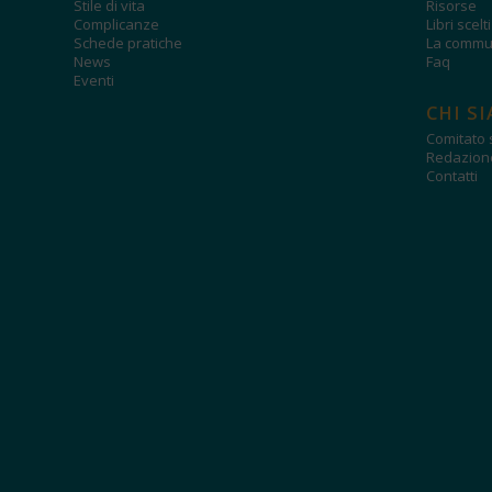
Stile di vita
Risorse
Complicanze
Libri scelt
Schede pratiche
La commun
News
Faq
Eventi
CHI S
Comitato s
Redazion
Contatti