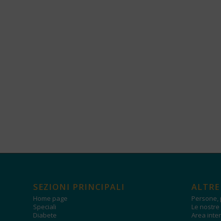
SEZIONI PRINCIPALI
ALTRE
Home page
Persone, 
Speciali
Le nostre 
Diabete
Area inter