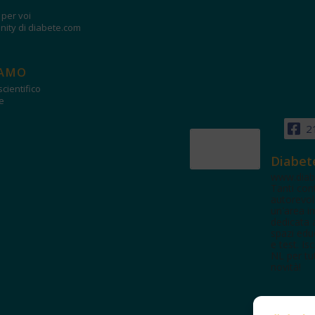
i per voi
ity di diabete.com
IAMO
cientifico
e
2
Diabet
www.diab
Tanti con
autorevol
un'area in
dedicata 
spazi edu
e test. Iscr
NL per tut
novità!