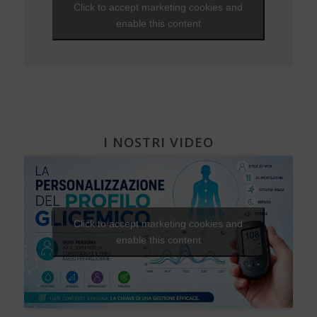
Click to accept marketing cookies and
Visite ed esami
NEWS - 2009
Una Vita Su Misura
Diabete, cuore e vasi
EVENTI - 2010
Varici e insufficienza venosa cronica
enable this content
Diabete e attività fisica
I NOSTRI VIDEO
Click to accept marketing cookies and
enable this content