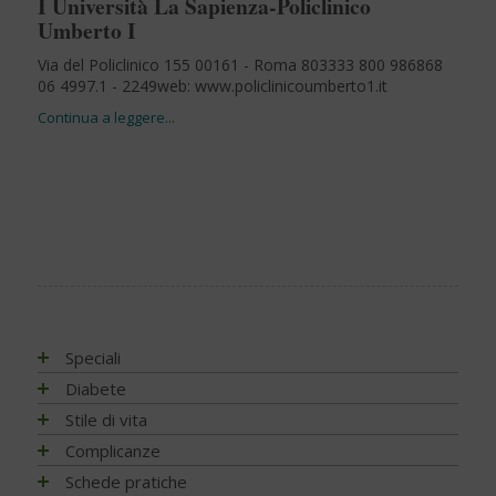
I Università La Sapienza-Policlinico
Umberto I
Via del Policlinico 155 00161 - Roma 803333 800 986868
06 4997.1 - 2249web: www.policlinicoumberto1.it
Speciali
Antiossidanti e radicali liberi
Diabete
Assistenza e diabete
Impatto socio-sanitario
Stile di vita
Associazioni di pazienti con diabete
Conoscere il diabete
Mondo, Europa
Linee guida e consigli
Complicanze
Automonitoraggio glicemia
Terapia
Italia
Che cos'è il diabete
Ambiente
Artrite reumatoide
Schede pratiche
Centenario dell'insulina