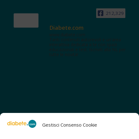
212,329
Diabete.com
www.diabete.com
Tanti contenuti autorevoli e un'area
interattiva dedicata a te con spazi
educazionali e test. Iscriviti alla NL per
tutte le novità!
Gestisci Consenso Cookie