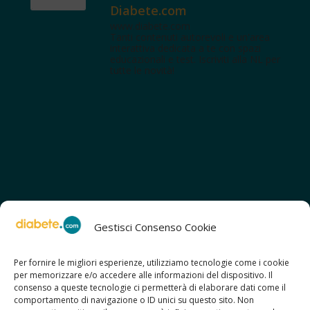
Diabete.com
www.diabete.com
Tanti contenuti autorevoli e un'area
interattiva dedicata a te con spazi
educazionali e test. Iscriviti alla NL per
tutte le novità!
Gestisci Consenso Cookie
Per fornire le migliori esperienze, utilizziamo tecnologie come i cookie
per memorizzare e/o accedere alle informazioni del dispositivo. Il
SCOPRI ANCHE:
consenso a queste tecnologie ci permetterà di elaborare dati come il
> ilmiodiabete.com
comportamento di navigazione o ID unici su questo sito. Non
> casadiabete.it