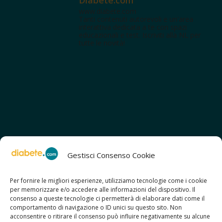
www.diabete.com
Tanti contenuti autorevoli e un'area
interattiva dedicata a te con spazi
educazionali e test. Iscriviti alla NL per
tutte le novità!
Gestisci Consenso Cookie
Per fornire le migliori esperienze, utilizziamo tecnologie come i cookie
per memorizzare e/o accedere alle informazioni del dispositivo. Il
SCOPRI ANCHE:
consenso a queste tecnologie ci permetterà di elaborare dati come il
> ilmiodiabete.com
comportamento di navigazione o ID unici su questo sito. Non
> casadiabete.it
acconsentire o ritirare il consenso può influire negativamente su alcune